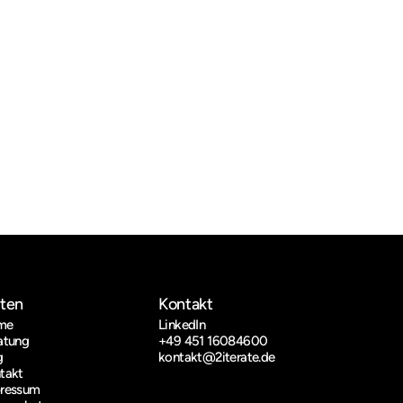
iten
Kontakt
me
LinkedIn
atung
+49 451 16084600
g
kontakt@2iterate.de
takt
ressum