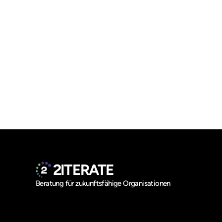
Software
Die Bausteine komplexer 
2ITERATE
Softwaresysteme  3/5
Beratung für zukunftsfähige Organisationen
2iterate GmbH
Breite Straße 6-8
23552 Lübeck