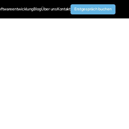
Erstgespräch buchen
oftwareentwicklung
Blog
Über uns
Kontakt
Erstgespräch buchen
stem
&