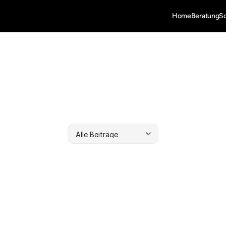
Home
Beratung
S
ektiven
auf
Sy
Struktur
Hier
teilen
wir
Impulse
aus
unserem
Beratungsalltag.