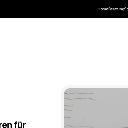
Home
Beratung
S
en für 