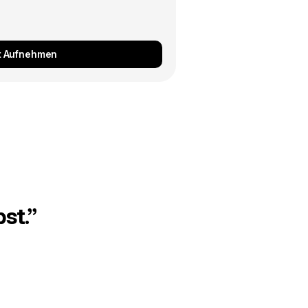
t Aufnehmen
st.”