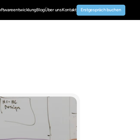
Erstgespräch buchen
oftwareentwicklung
Blog
Über uns
Kontakt
Erstgespräch buchen