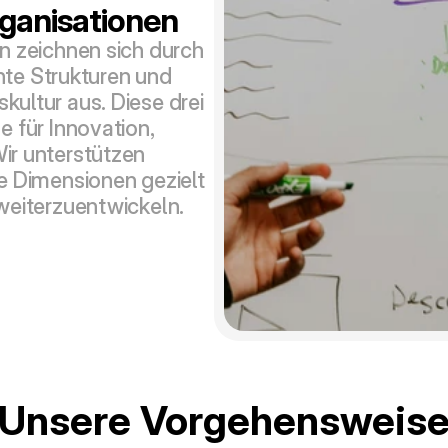
ganisationen
n zeichnen sich durch 
ente Strukturen und 
ultur aus. Diese drei 
 für Innovation, 
r unterstützen 
e Dimensionen gezielt 
weiterzuentwickeln.
Unsere Vorgehensweis