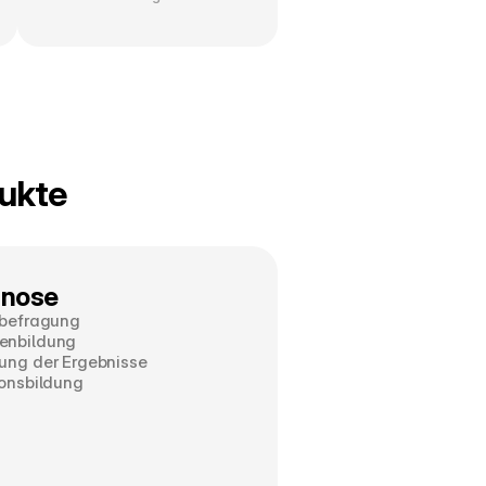
ukte
gnose
rbefragung
enbildung
ung der Ergebnisse
ionsbildung