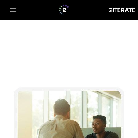
2ITERATE
Beratung
Softwareentwicklung
Blog
Über uns
Kontakt
Erstgespräch buchen
Erstgespräch buchen
Home