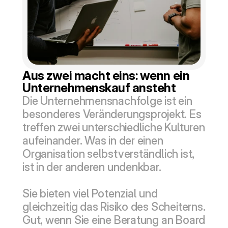
Aus zwei macht eins: wenn ein 
Unternehmenskauf ansteht
Die Unternehmensnachfolge ist ein 
besonderes Veränderungsprojekt. Es 
treffen zwei unterschiedliche Kulturen 
aufeinander. Was in der einen 
Organisation selbstverständlich ist, 
ist in der anderen undenkbar. 
Sie bieten viel Potenzial und 
gleichzeitig das Risiko des Scheiterns. 
Gut, wenn Sie eine Beratung an Board 