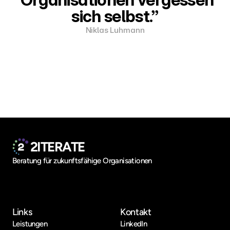
sich selbst.”
Niklas Luhmann
2ITERATE
Beratung für zukunftsfähige Organisationen
2iterate GmbH
Breite Straße 6-8
23552 Lübeck
Links
Kontakt
Leistungen
LinkedIn