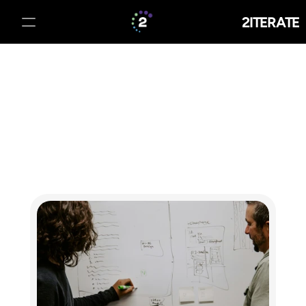
2ITERATE
Beratung
Softwareentwicklung
Blog
Über uns
Kontakt
Erstgespräch buchen
Erstgespräch buchen
Home