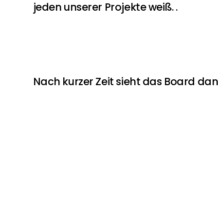
jeden unserer Projekte weiß. .
Nach kurzer Zeit sieht das Board dan
Alle Themen in "Läuft" werden grund
Informationen bringen.