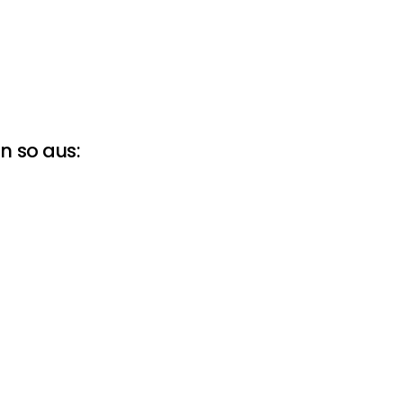
n so aus:
sätzlich 
nicht
 besprochen. Sie machen kei