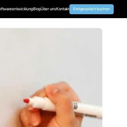
Erstgespräch buchen
oftwareentwicklung
Blog
Über uns
Kontakt
Erstgespräch buchen