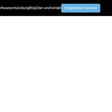
Erstgespräch buchen
oftwareentwicklung
Blog
Über uns
Kontakt
Erstgespräch buchen
(EU)
d
gilt
für