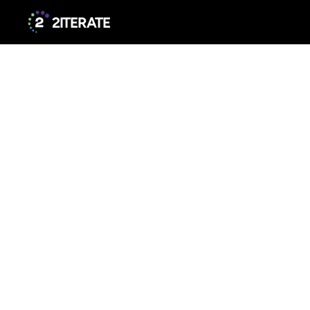
2ITERATE
Coo
Diese
Coo
Bürger
un
Wirtscha